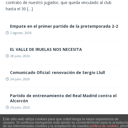
contrato de nuestro jugador, que queda vinculado al club
hasta el 30
[…]
Empate en el primer partido de la pretemporada 2-2
2 agosto, 2026
EL VALLE DE IRUELAS NOS NECESITA
28 julio, 2026
Comunicado Oficial: renovación de Sergio Llull
24 julio, 2026
Partido de entrenamiento del Real Madrid contra el
Alcorcón
24 julio, 2026
Este sitio web utiliza cookies para que usted tenga la mejor experiencia de
usuario. Si continúa navegando está dando su consentimiento para la aceptació
de las mencionadas cookies y la aceptación de nuestra
política de cookies
, pinc