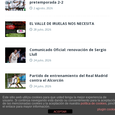
pretemporada 2-2
2 agosto, 2026
EL VALLE DE IRUELAS NOS NECESITA
28 julio, 2026
Comunicado Oficial: renovación de Sergio
Llull
24 julio, 2026
Partido de entrenamiento del Real Madrid
contra el Alcorcón
24 julio, 2026
Este sitio web utiliza cookies para que usted tenga la mejor experiencia de
usuario. Si continúa navegando está dando su consentimiento para la aceptació
de las mencionadas cookies y la aceptación de nuestra
política de cookies
, pinc
el enlace para mayor información.
plugin cooki
Copyright © 2026 | Tema para WordPress de
MH Themes
ACEPTAR