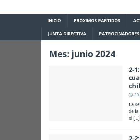
INICIO
PROXIMOS PARTIDOS
AC
JUNTA DIRECTIVA
PATROCINADORES
Mes:
junio 2024
2-1
cua
chi
30 
La se
de la
el
[…]
2-2