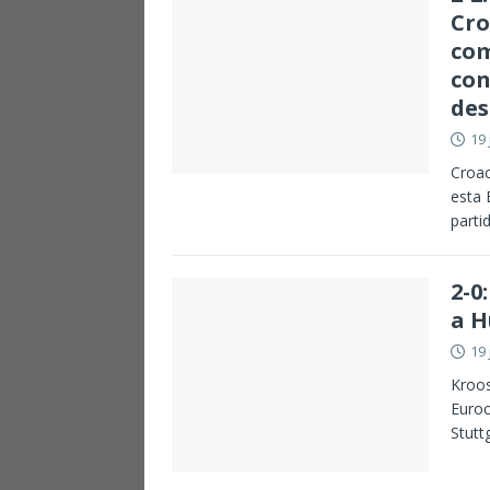
Cro
com
con
des
19 
Croac
esta 
parti
2-0
a H
19 
Kroos
Euroc
Stutt