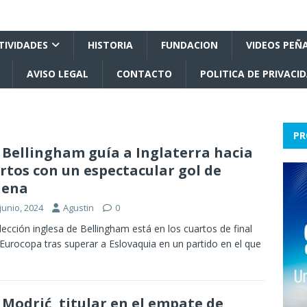
TIVIDADES
HISTORIA
FUNDACION
VIDEOS PEÑ
AVISO LEGAL
CONTACTO
POLITICA DE PRIVACI
PR
: Bellingham guía a Inglaterra hacia
rtos con un espectacular gol de
lena
junio, 2024
Agustin
0
lección inglesa de Bellingham está en los cuartos de final
 Eurocopa tras superar a Eslovaquia en un partido en el que
: Modrić, titular en el empate de