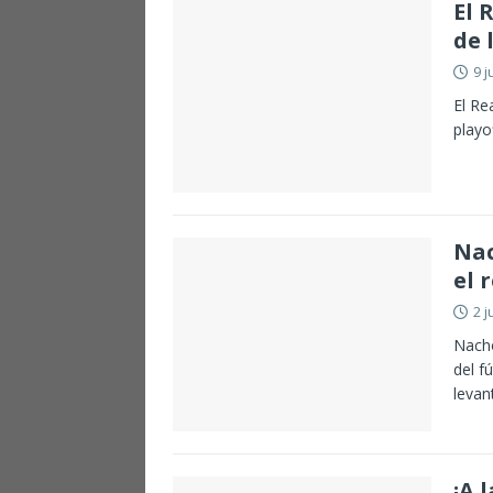
El 
de 
9 j
El Re
playo
Nac
el 
2 j
Nacho
del f
levan
¡A 