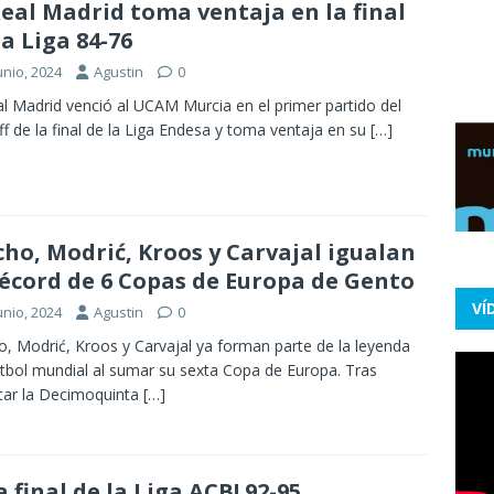
Real Madrid toma ventaja en la final
la Liga 84-76
unio, 2024
Agustin
0
al Madrid venció al UCAM Murcia en el primer partido del
ff de la final de la Liga Endesa y toma ventaja en su
[…]
ho, Modrić, Kroos y Carvajal igualan
récord de 6 Copas de Europa de Gento
VÍ
unio, 2024
Agustin
0
, Modrić, Kroos y Carvajal ya forman parte de la leyenda
útbol mundial al sumar su sexta Copa de Europa. Tras
tar la Decimoquinta
[…]
la final de la Liga ACB! 92-95