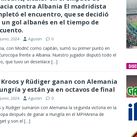
acia contra Albania El madridista
pletó el encuentro, que se decidió
 un gol albanés en el tiempo de
cuento.
junio, 2024
Agustin
0
ia, con Modrić como capitán, sumó su primer punto en
Eurocopa frente a Albania. Nuestro jugador disputó todo el
do, que tuvo un desenlace
[…]
: Kroos y Rüdiger ganan con Alemania
ungría y están ya en octavos de final
junio, 2024
Agustin
0
 y Rüdiger sumaron con Alemania la segunda victoria en la
opa después de ganar a Hungría en el MPHArena de
gart y son el
[…]