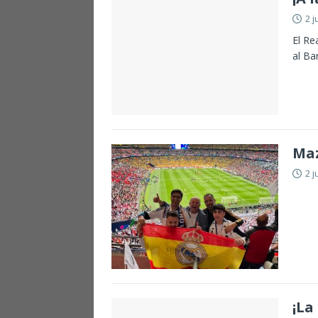
2 j
El Re
al Ba
Maz
2 j
¡La