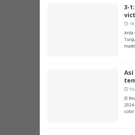
3-1
vic
18 
Arda 
Turqu
madri
Así
tem
9 j
El Re
2024-
color