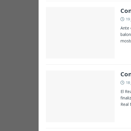
Com
19 
Ante 
balon
mostr
Com
18 
El Re
final
Real