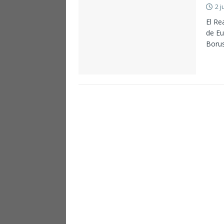
2 j
El Re
de Eu
Boru