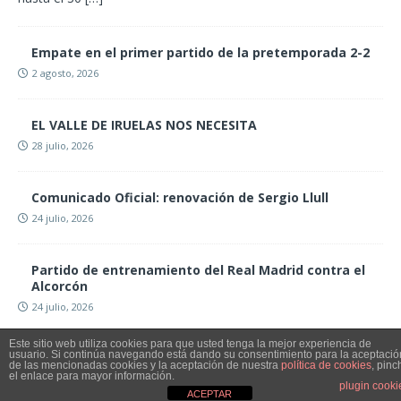
Empate en el primer partido de la pretemporada 2-2
2 agosto, 2026
EL VALLE DE IRUELAS NOS NECESITA
28 julio, 2026
Comunicado Oficial: renovación de Sergio Llull
24 julio, 2026
Partido de entrenamiento del Real Madrid contra el
Alcorcón
24 julio, 2026
Este sitio web utiliza cookies para que usted tenga la mejor experiencia de
usuario. Si continúa navegando está dando su consentimiento para la aceptació
de las mencionadas cookies y la aceptación de nuestra
política de cookies
, pinc
el enlace para mayor información.
plugin cooki
Copyright © 2026 | Tema para WordPress de
MH Themes
ACEPTAR