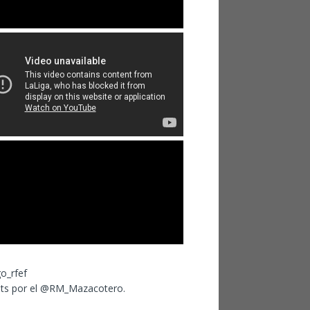
ts por el @RM_Mazacotero.