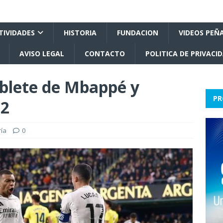
TIVIDADES
HISTORIA
FUNDACION
VIDEOS PEÑ
AVISO LEGAL
CONTACTO
POLITICA DE PRIVACI
blete de Mbappé y
PR
-2
ría
0