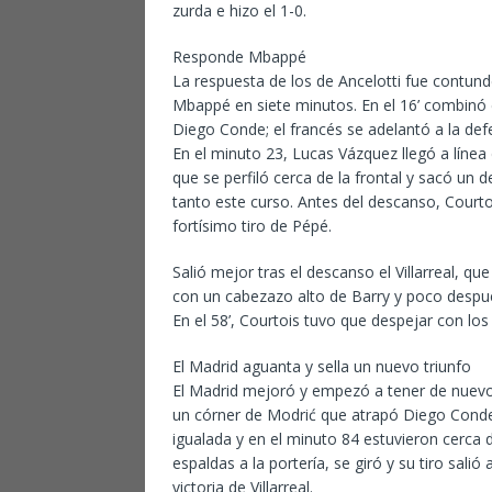
zurda e hizo el 1-0.
Responde Mbappé
La respuesta de los de Ancelotti fue contund
Mbappé en siete minutos. En el 16’ combinó e
Diego Conde; el francés se adelantó a la defe
En el minuto 23, Lucas Vázquez llegó a línea
que se perfiló cerca de la frontal y sacó un 
tanto este curso. Antes del descanso, Courto
fortísimo tiro de Pépé.
Salió mejor tras el descanso el Villarreal,
con un cabezazo alto de Barry y poco despué
En el 58’, Courtois tuvo que despejar con lo
El Madrid aguanta y sella un nuevo triunfo
El Madrid mejoró y empezó a tener de nuevo
un córner de Modrić que atrapó Diego Conde (
igualada y en el minuto 84 estuvieron cerca 
espaldas a la portería, se giró y su tiro sali
victoria de Villarreal.