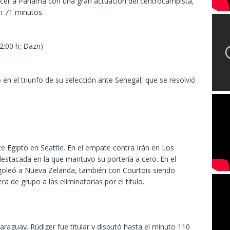
encer a Panamá con una gran actuación del centrocampista,
n 71 minutos.
2:00 h; Dazn)
do en el triunfo de su selección ante Senegal, que se resolvió
nte Egipto en Seattle. En el empate contra Irán en Los
estacada en la que mantuvo su portería a cero. En el
a goleó a Nueva Zelanda, también con Courtois siendo
a de grupo a las eliminatorias por el título.
araguay. Rüdiger fue titular y disputó hasta el minuto 110