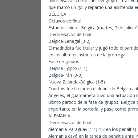
dieciseisavos como líder del grupo L tras v
que marcó un gol y repartió una asistencia e
BÉLGICA
Octavos de final
Estados Unidos-Bélgica (martes, 7 de julio, 0
Dieciseisavos de final
Bélgica-Senegal (3-2)
El madridista fue titular y jugó todo el parti
en los últimos instantes de la prórroga.
Fase de grupos
Bélgica-Egipto (1-1)
Bélgica-Irán (0-0)
Nueva Zelanda-Bélgica (1-5)
Courtois fue titular en el debut de Bélgica a
Ángeles, el guardameta tuvo una actuación d
último partido de la fase de grupos, Belgic
importante en la portería, y pasa como primer
ALEMANIA
Dieciseisavos de final
Alemania-Paraguay (1-1; 4-3 en los penaltis)
Alemania cayó en la tanda de penaltis ante P