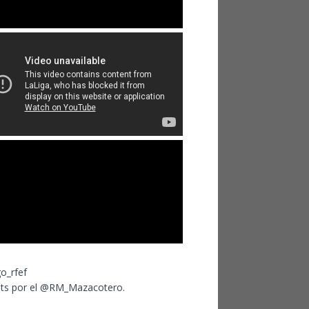
ts por el @RM_Mazacotero.