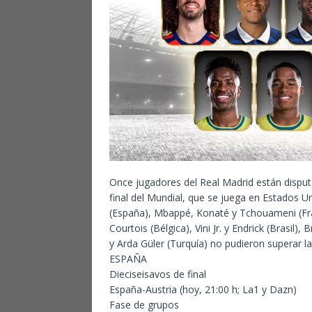
Once jugadores del Real Madrid están disput
final del Mundial, que se juega en Estados Un
(España), Mbappé, Konaté y Tchouameni (Franc
Courtois (Bélgica), Vini Jr. y Endrick (Brasil
y Arda Güler (Turquía) no pudieron superar l
ESPAÑA
Dieciseisavos de final
España-Austria (hoy, 21:00 h; La1 y Dazn)
Fase de grupos