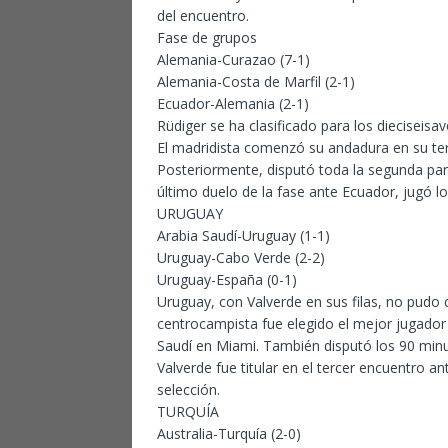
del encuentro.
Fase de grupos
Alemania-Curazao (7-1)
Alemania-Costa de Marfil (2-1)
Ecuador-Alemania (2-1)
Rüdiger se ha clasificado para los dieciseisa
El madridista comenzó su andadura en su ter
Posteriormente, disputó toda la segunda part
último duelo de la fase ante Ecuador, jugó l
URUGUAY
Arabia Saudí-Uruguay (1-1)
Uruguay-Cabo Verde (2-2)
Uruguay-España (0-1)
Uruguay, con Valverde en sus filas, no pudo c
centrocampista fue elegido el mejor jugador 
Saudí en Miami. También disputó los 90 min
Valverde fue titular en el tercer encuentro a
selección.
TURQUÍA
Australia-Turquía (2-0)