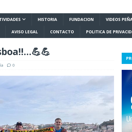
TIVIDADES
HISTORIA
FUNDACION
VIDEOS PEÑ
AVISO LEGAL
CONTACTO
POLITICA DE PRIVACI
sboa!!…💪💪
PR
ía
0