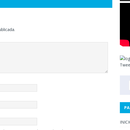
ublicada.
Twee
PA
INIC