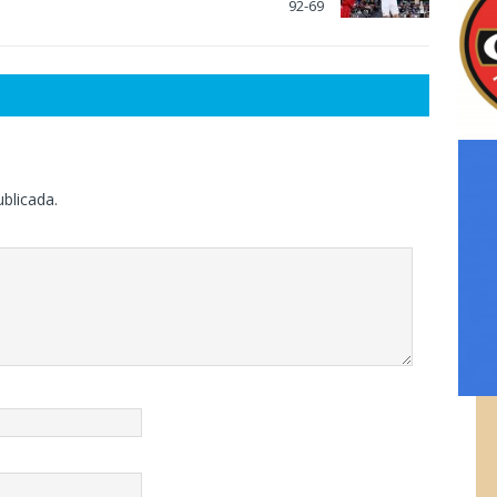
92-69
ublicada.