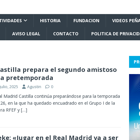
TIVIDADES
HISTORIA
FUNDACION
VIDEOS PEÑ
AVISO LEGAL
CONTACTO
POLITICA DE PRIVACI
PR
Castilla prepara el segundo amistoso
la pretemporada
julio, 2025
Agustin
0
al Madrid Castilla continúa preparándose para la temporada
26, en la que ha quedado encuadrado en el Grupo I de la
era RFEF y
[…]
ke: «Jugar en el Real Madrid va a ser