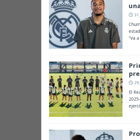
una
31 
Chuma
estad
“Va a
Pri
pr
29 
El Re
2025-
ejerc
Pro