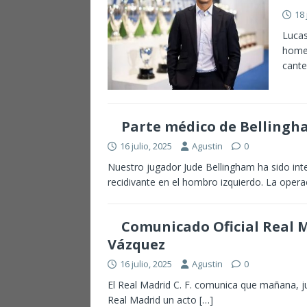
18 
Lucas
homen
cant
Parte médico de Belling
16 julio, 2025
Agustin
0
Nuestro jugador Jude Bellingham ha sido int
recidivante en el hombro izquierdo. La opera
Comunicado Oficial Real M
Vázquez
16 julio, 2025
Agustin
0
El Real Madrid C. F. comunica que mañana, jue
Real Madrid un acto
[…]