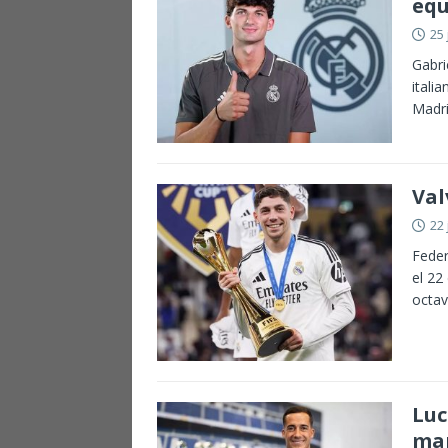
equ
25 
Gabri
itali
Madri
Val
22 
Feder
el 22
octa
Luc
mar