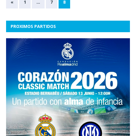
«
1
…
7
8
PROXIMOS PARTIDOS