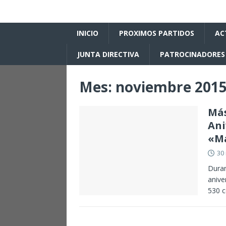
INICIO
PROXIMOS PARTIDOS
AC
JUNTA DIRECTIVA
PATROCINADORES
Mes:
noviembre 201
Más
Ani
«M
30
Duran
anive
530 c