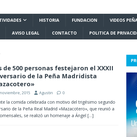
TIVIDADES
HISTORIA
FUNDACION
VIDEOS PEÑ
AVISO LEGAL
CONTACTO
POLITICA DE PRIVACI
5
PR
 de 500 personas festejaron el XXXII
versario de la Peña Madridista
azacotero»
 noviembre, 2015
Agustin
0
te la comida celebrada con motivo del trigésimo segundo
rsario de la Peña Real Madrid «Mazacotero», que reunió a
omensales, se realizó un homenaje a Ángel
[…]