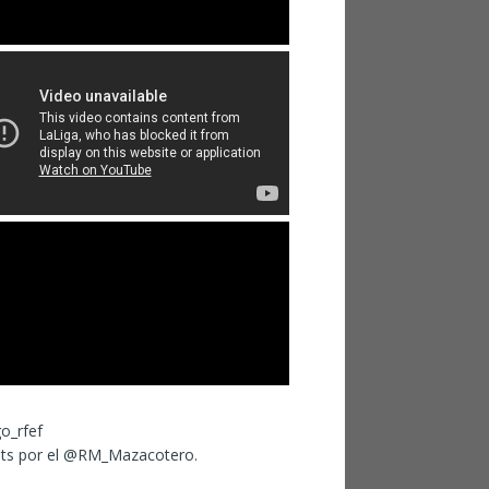
ts por el @RM_Mazacotero.