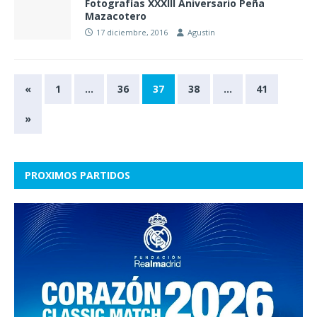
Fotografías XXXIII Aniversario Peña
Mazacotero
17 diciembre, 2016
Agustin
«
1
…
36
37
38
…
41
»
PROXIMOS PARTIDOS